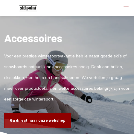
Accessoires
Voor een prettige wintersportvakantie heb je naast goede ski’s of
snowboards natuurlijk ook accessoires nodig. Denk aan brillen,
skistokken, een helm en handschoenen. We vertellen je graag
meer over productdetails en welke accessoires belangrijk zijn voor
een zorgeloze wintersport.
Ga direct naar onze webshop