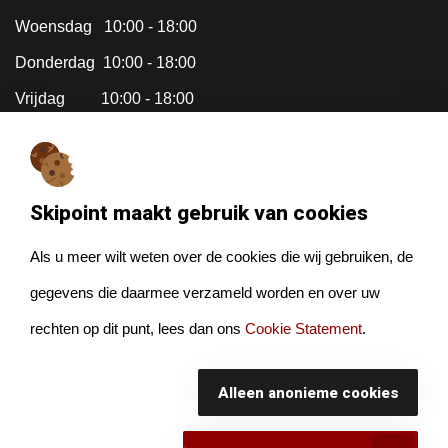
Woensdag 10:00 - 18:00
Donderdag 10:00 - 18:00
Vrijdag 10:00 - 18:00
Zaterdag Gesloten (april tm okt
zijn we gesloten op zaterdag)
Skipoint maakt gebruik van cookies
Zondag Gesloten
Als u meer wilt weten over de cookies die wij gebruiken, de
gegevens die daarmee verzameld worden en over uw
rechten op dit punt, lees dan ons
Cookie Statement
.
© Watermansport 2026. Alle rechten voorbehouden.
Sitemap
Alleen anonieme cookies
Disclaimer