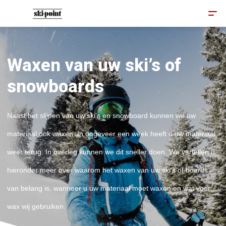
Waxen van uw ski’s of
snowboards
Naast het slijpen van uw ski’s en snowboard kunnen we uw
materiaal ook waxen. In ongeveer een week heeft u uw materiaal
weer terug. In overleg kunnen we dit sneller doen. We vertellen u
hieronder meer over waarom het waxen van uw ski’s of boards
van belang is, wanneer u uw materiaal moet waxen en wat voor
wax wij gebruiken.