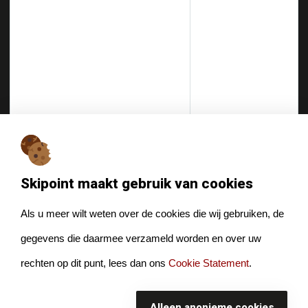
Maandag 10:00 - 13:00
Dinsdag 10:00 - 17:00
Woensdag 10:00 - 18:00
Donderdag 10:00 - 18:00
Vrijdag 10:00 - 18:00
Zaterdag Gesloten (april tm okt
zijn we gesloten op zaterdag)
Zondag Gesloten
Skipoint maakt gebruik van cookies
Als u meer wilt weten over de cookies die wij gebruiken, de
gegevens die daarmee verzameld worden en over uw
© Watermansport 2026. Alle rechten voorbehouden.
rechten op dit punt, lees dan ons
Cookie Statement
.
Sitemap
Disclaimer
Alleen anonieme cookies