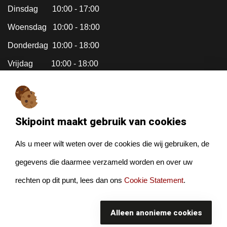
Dinsdag 10:00 - 17:00
Woensdag 10:00 - 18:00
Donderdag 10:00 - 18:00
Vrijdag 10:00 - 18:00
Zaterdag Gesloten (april tm okt
zijn we gesloten op zaterdag)
Skipoint maakt gebruik van cookies
Zondag Gesloten
Als u meer wilt weten over de cookies die wij gebruiken, de
gegevens die daarmee verzameld worden en over uw
rechten op dit punt, lees dan ons
Cookie Statement
.
© Watermansport 2026. Alle rechten voorbehouden.
Sitemap
Alleen anonieme cookies
Disclaimer